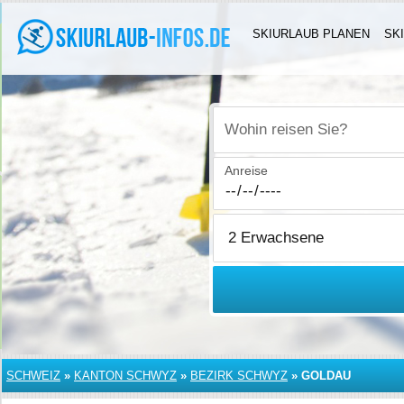
SKIURLAUB PLANEN
SK
Wohin reisen Sie?
Anreise
SCHWEIZ
»
KANTON SCHWYZ
»
BEZIRK SCHWYZ
»
GOLDAU