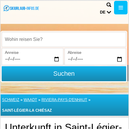
DE
Wohin reisen Sie?
Anreise
Abreise
Suchen
SCHWEIZ
»
WAADT
»
RIVIERA-PAYS-D'ENHAUT
»
SAINT-LÉGIER-LA CHIÉSAZ
Unterkunft in Saint-Légier-