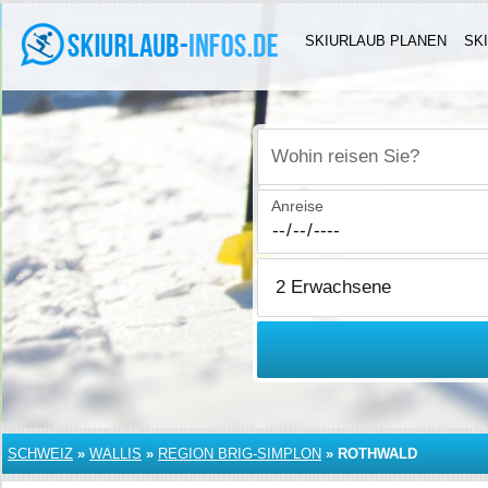
SKIURLAUB PLANEN
SK
Wohin reisen Sie?
Anreise
SCHWEIZ
»
WALLIS
»
REGION BRIG-SIMPLON
»
ROTHWALD