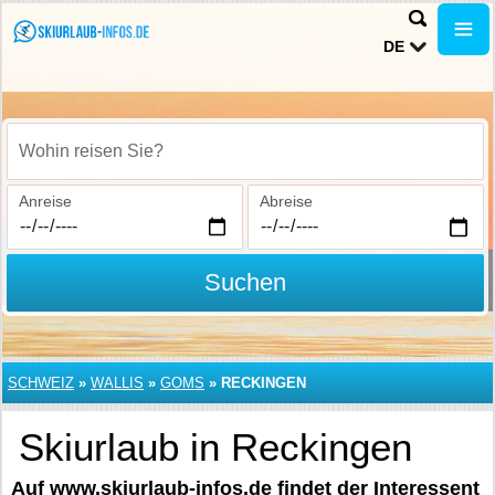
DE
Wohin reisen Sie?
Anreise
Abreise
Suchen
SCHWEIZ
»
WALLIS
»
GOMS
»
RECKINGEN
Skiurlaub in Reckingen
Auf www.skiurlaub-infos.de findet der Interessent