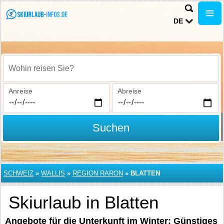
DE
Wohin reisen Sie?
Anreise
Abreise
Suchen
SCHWEIZ
»
WALLIS
»
REGION RARON
»
BLATTEN
Skiurlaub in Blatten
Angebote für die Unterkunft im Winter: Günstiges