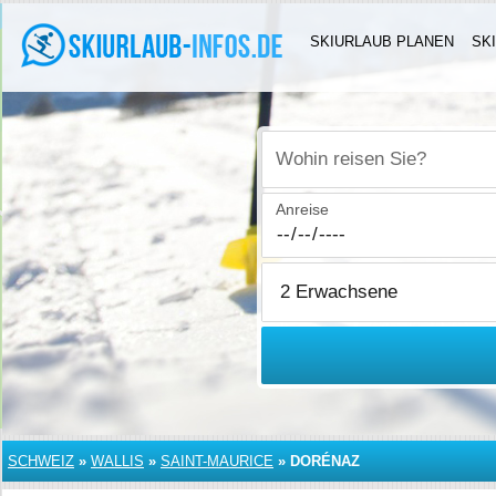
SKIURLAUB PLANEN
SK
Wohin reisen Sie?
Anreise
SCHWEIZ
»
WALLIS
»
SAINT-MAURICE
»
DORÉNAZ