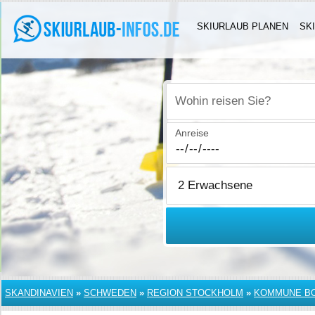
SKIURLAUB PLANEN
SK
Wohin reisen Sie?
Anreise
SKANDINAVIEN
»
SCHWEDEN
»
REGION STOCKHOLM
»
KOMMUNE B