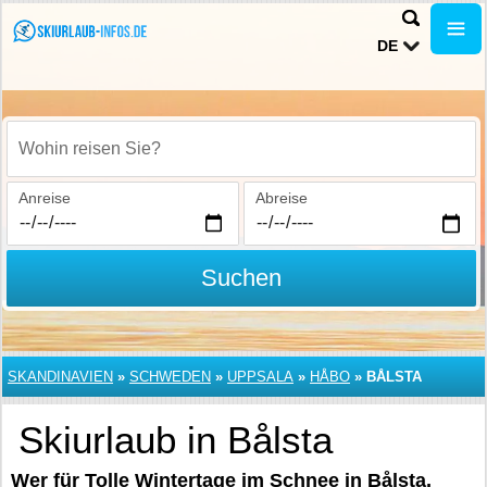
DE
Wohin reisen Sie?
Anreise
Abreise
Suchen
SKANDINAVIEN
»
SCHWEDEN
»
UPPSALA
»
HÅBO
»
BÅLSTA
Skiurlaub in Bålsta
Wer für Tolle Wintertage im Schnee in Bålsta,