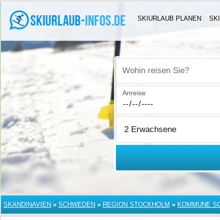
SKIURLAUB PLANEN
SK
Wohin reisen Sie?
Anreise
SKANDINAVIEN
»
SCHWEDEN
»
REGION STOCKHOLM
»
KOMMUNE S