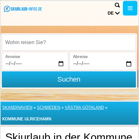
DE
Wohin reisen Sie?
Anreise
Abreise
Suchen
SKANDINAVIEN
»
SCHWEDEN
»
VÄSTRA GÖTALAND
»
KOMMUNE ULRICEHAMN
Skiurlaub in der Kommune