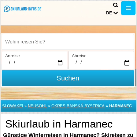
DE
Wohin reisen Sie?
Anreise
Abreise
Suchen
SLOWAKEI
»
NEUSOHL
»
OKRES BANSKÁ BYSTRICA
»
HARMANEC
Skiurlaub in Harmanec
Günstige Winterreisen in Harmanec? Skireisen zu