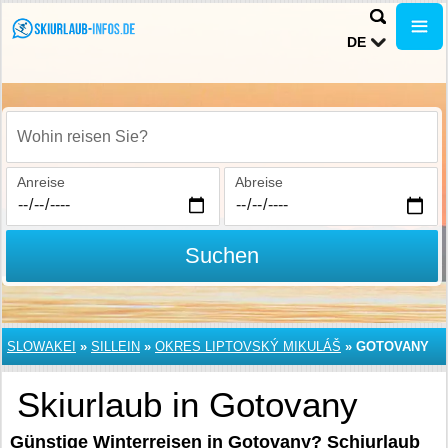
DE
Wohin reisen Sie?
Anreise
Abreise
Suchen
SLOWAKEI
»
SILLEIN
»
OKRES LIPTOVSKÝ MIKULÁŠ
»
GOTOVANY
Skiurlaub in Gotovany
Günstige Winterreisen in Gotovany? Schiurlaub