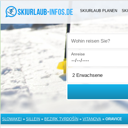
SKIURLAUB PLANEN
SK
Wohin reisen Sie?
Anreise
SLOWAKEI
»
SILLEIN
»
BEZIRK TVRDOŠÍN
»
VITANOVA
»
ORAVICE