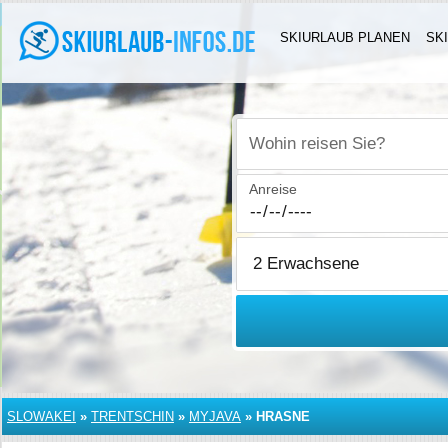
SKIURLAUB PLANEN
SK
Wohin reisen Sie?
Anreise
SLOWAKEI
»
TRENTSCHIN
»
MYJAVA
»
HRASNE