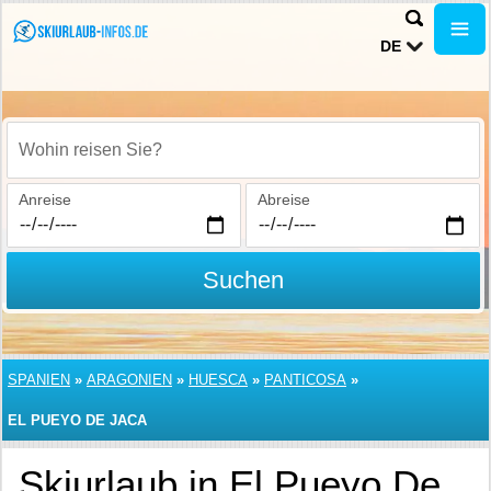
DE
Wohin reisen Sie?
Anreise
Abreise
Suchen
SPANIEN
»
ARAGONIEN
»
HUESCA
»
PANTICOSA
»
EL PUEYO DE JACA
Skiurlaub in El Pueyo De