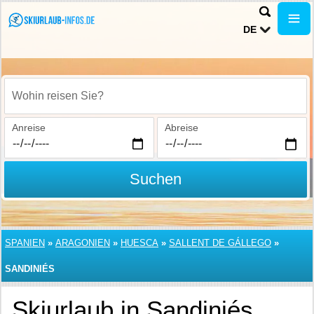
DE
Wohin reisen Sie?
Anreise
Abreise
Suchen
SPANIEN
»
ARAGONIEN
»
HUESCA
»
SALLENT DE GÁLLEGO
»
SANDINIÉS
Skiurlaub in Sandiniés,