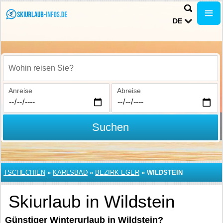
DE
Wohin reisen Sie?
Anreise
Abreise
Suchen
TSCHECHIEN
»
KARLSBAD
»
BEZIRK EGER
»
WILDSTEIN
Skiurlaub in Wildstein
Günstiger Winterurlaub in Wildstein?