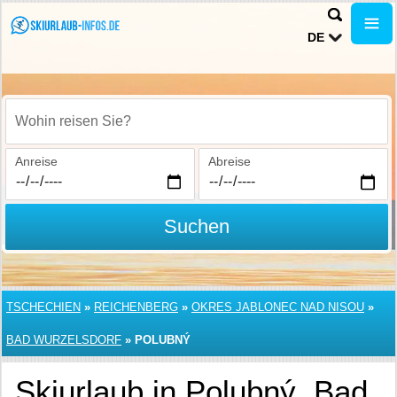
DE
Wohin reisen Sie?
Anreise
Abreise
Suchen
TSCHECHIEN
»
REICHENBERG
»
OKRES JABLONEC NAD NISOU
»
BAD WURZELSDORF
»
POLUBNÝ
Skiurlaub in Polubný, Bad