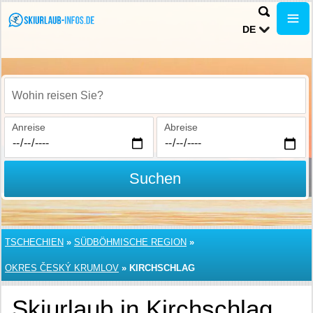
DE
Wohin reisen Sie?
Anreise
Abreise
Suchen
TSCHECHIEN
»
SÜDBÖHMISCHE REGION
»
OKRES ČESKÝ KRUMLOV
»
KIRCHSCHLAG
Skiurlaub in Kirchschlag