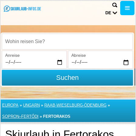
DE
Wohin reisen Sie?
Anreise
Abreise
Suchen
EUROPA
»
UNGARN
»
RAAB-WIESELBURG-ÖDENBURG
»
SOPRON–FERTŐDI
»
FERTORAKOS
Skiurlaub in Fertorakos