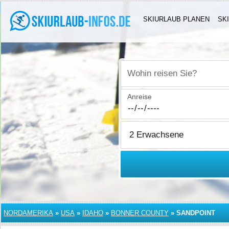
SKIURLAUB PLANEN
SK
Wohin reisen Sie?
Anreise
NORDAMERIKA
»
USA
»
IDAHO
»
BONNER COUNTY
»
SANDPOINT