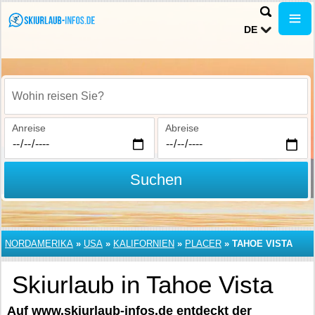
DE
Wohin reisen Sie?
Anreise
Abreise
Suchen
NORDAMERIKA
»
USA
»
KALIFORNIEN
»
PLACER
»
TAHOE VISTA
Skiurlaub in Tahoe Vista
Auf www.skiurlaub-infos.de entdeckt der