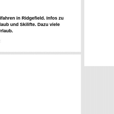
fahren in Ridgefield. Infos zu
laub und Skilifte. Dazu viele
rlaub.
: