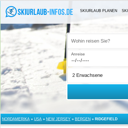
SKIURLAUB PLANEN
SK
Wohin reisen Sie?
Anreise
NORDAMERIKA
»
USA
»
NEW JERSEY
»
BERGEN
»
RIDGEFIELD