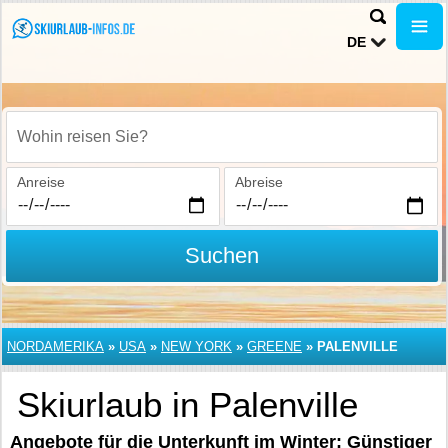
DE
Wohin reisen Sie?
Anreise
Abreise
Suchen
NORDAMERIKA
»
USA
»
NEW YORK
»
GREENE
»
PALENVILLE
Skiurlaub in Palenville
Angebote für die Unterkunft im Winter: Günstiger