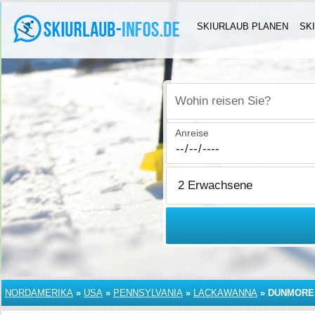
SKIURLAUB PLANEN
SK
Wohin reisen Sie?
Anreise
NORDAMERIKA
»
USA
»
PENNSYLVANIA
»
LACKAWANNA
»
DUNMORE