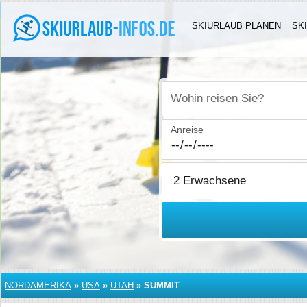
SKIURLAUB PLANEN
SK
Wohin reisen Sie?
Anreise
NORDAMERIKA
»
USA
»
UTAH
»
SUMMIT