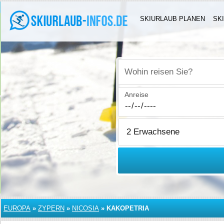
SKIURLAUB PLANEN
SK
Wohin reisen Sie?
Anreise
EUROPA
»
ZYPERN
»
NICOSIA
»
KAKOPETRIA