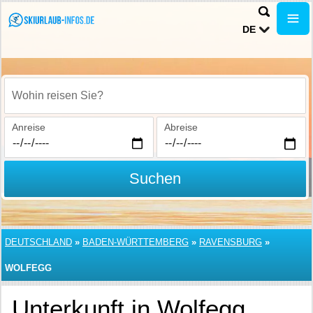
DE
Wohin reisen Sie?
Anreise
Abreise
Suchen
DEUTSCHLAND
»
BADEN-WÜRTTEMBERG
»
RAVENSBURG
»
WOLFEGG
Unterkunft in Wolfegg