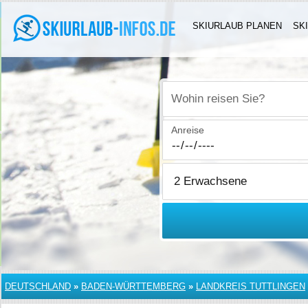
SKIURLAUB PLANEN
SK
Wohin reisen Sie?
Anreise
DEUTSCHLAND
»
BADEN-WÜRTTEMBERG
»
LANDKREIS TUTTLINGEN