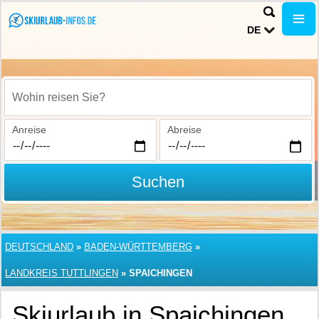
DE
Wohin reisen Sie?
Anreise
Abreise
Suchen
DEUTSCHLAND
»
BADEN-WÜRTTEMBERG
»
LANDKREIS TUTTLINGEN
»
SPAICHINGEN
Skiurlaub in Spaichingen