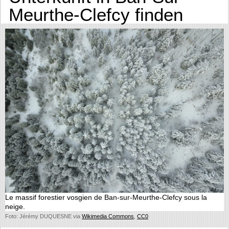
Meurthe-Clefcy finden
Le massif forestier vosgien de Ban-sur-Meurthe-Clefcy sous la
neige.
Foto: Jérémy DUQUESNE via
Wikimedia Commons
,
CC0