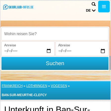
DE
Wohin reisen Sie?
Anreise
Abreise
Suchen
FRANKREICH
»
LOTHRINGEN
»
VOGESEN
»
BAN-SUR-MEURTHE-CLEFCY
Unterkunft in Ban-Sur-