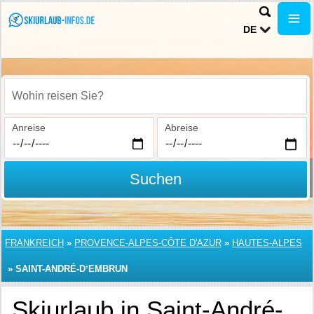
DE
Wohin reisen Sie?
Anreise
Abreise
Suchen
FRANKREICH
»
PROVENCE-ALPES-CÔTE D'AZUR
»
HAUTES-ALPES
»
SAINT-ANDRÉ-DʼEMBRUN
Skiurlaub in Saint-André-