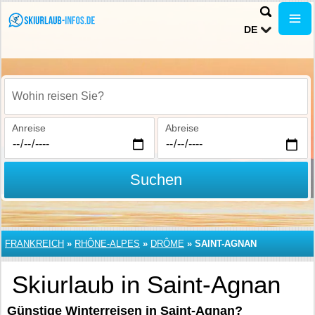
DE
Wohin reisen Sie?
Anreise
Abreise
Suchen
FRANKREICH
»
RHÔNE-ALPES
»
DRÔME
»
SAINT-AGNAN
Skiurlaub in Saint-Agnan
Günstige Winterreisen in Saint-Agnan?