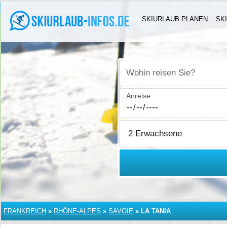
SKIURLAUB PLANEN
SK
Wohin reisen Sie?
Anreise
FRANKREICH
»
RHÔNE-ALPES
»
SAVOIE
»
LA TANIA