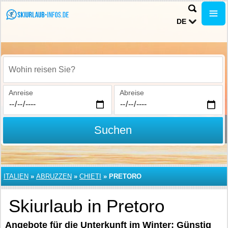
DE
Wohin reisen Sie?
Anreise
Abreise
Suchen
ITALIEN
»
ABRUZZEN
»
CHIETI
»
PRETORO
Skiurlaub in Pretoro
Angebote für die Unterkunft im Winter: Günstig