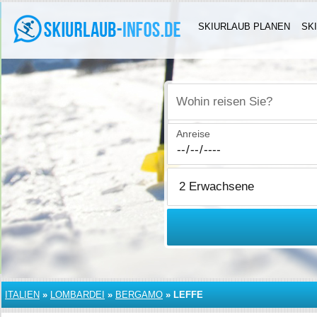
SKIURLAUB PLANEN
SK
Wohin reisen Sie?
Anreise
ITALIEN
»
LOMBARDEI
»
BERGAMO
»
LEFFE