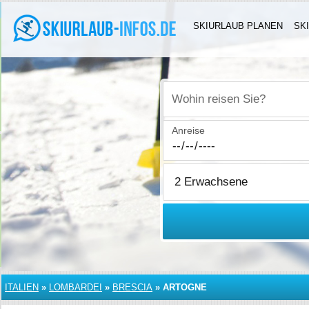
SKIURLAUB PLANEN
SK
Wohin reisen Sie?
Anreise
ITALIEN
»
LOMBARDEI
»
BRESCIA
»
ARTOGNE