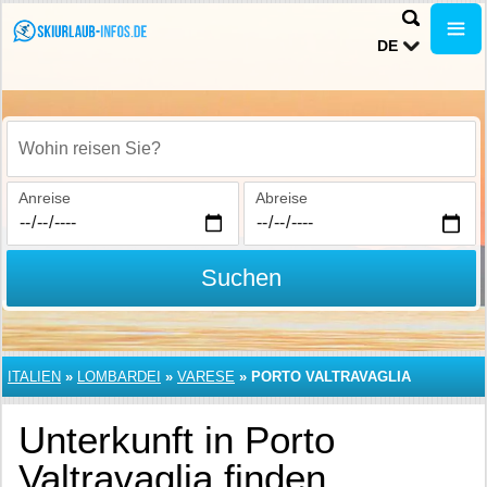
DE
Wohin reisen Sie?
Anreise
Abreise
Suchen
ITALIEN
»
LOMBARDEI
»
VARESE
»
PORTO VALTRAVAGLIA
Unterkunft in Porto
Valtravaglia finden