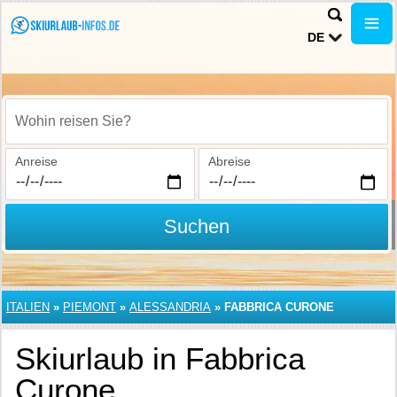
DE
Wohin reisen Sie?
Anreise
Abreise
Suchen
ITALIEN
»
PIEMONT
»
ALESSANDRIA
»
FABBRICA CURONE
Skiurlaub in Fabbrica
Curone