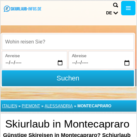
DE
Wohin reisen Sie?
Anreise
Abreise
Suchen
ITALIEN
»
PIEMONT
»
ALESSANDRIA
»
MONTECAPRARO
Skiurlaub in Montecapraro
Günstige Skireisen in Montecapraro? Schiurlaub