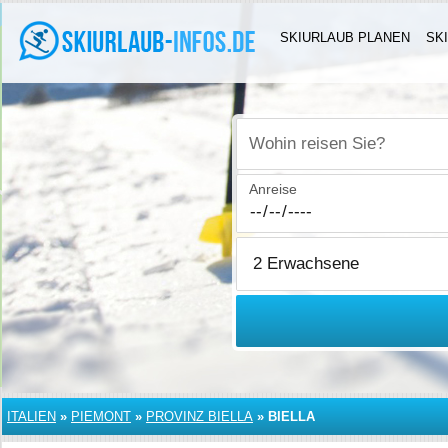
SKIURLAUB PLANEN
SK
Wohin reisen Sie?
Anreise
ITALIEN
»
PIEMONT
»
PROVINZ BIELLA
»
BIELLA