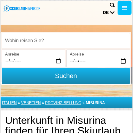
DE
Wohin reisen Sie?
Anreise
Abreise
Suchen
ITALIEN
»
VENETIEN
»
PROVINZ BELLUNO
»
MISURINA
Unterkunft in Misurina
finden für Ihren Skiurlaub