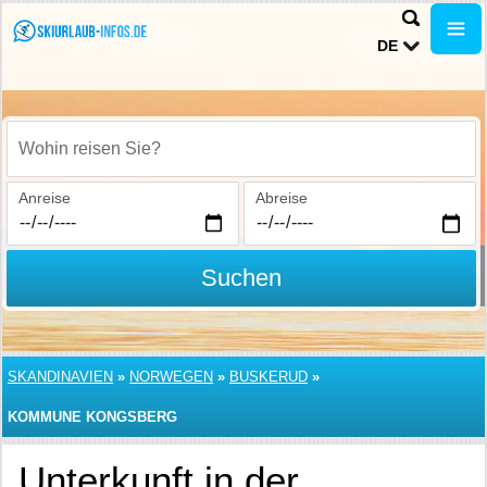
DE
Wohin reisen Sie?
Anreise
Abreise
Suchen
SKANDINAVIEN
»
NORWEGEN
»
BUSKERUD
»
KOMMUNE KONGSBERG
Unterkunft in der