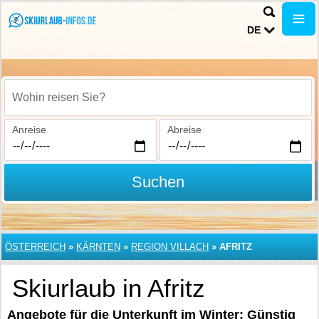
DE
Wohin reisen Sie?
Anreise
Abreise
Suchen
ÖSTERREICH
»
KÄRNTEN
»
REGION VILLACH
»
AFRITZ
Skiurlaub in Afritz
Angebote für die Unterkunft im Winter: Günstig