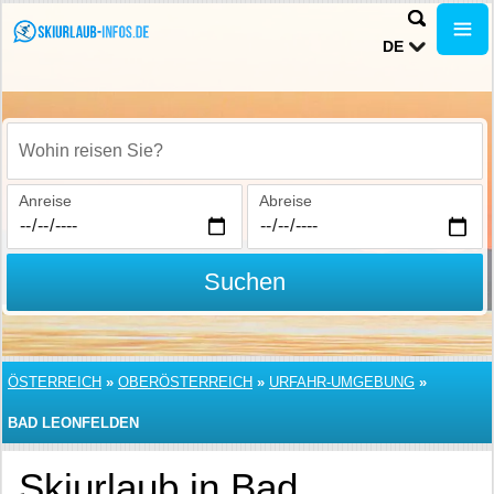
DE
Wohin reisen Sie?
Anreise
Abreise
Suchen
ÖSTERREICH
»
OBERÖSTERREICH
»
URFAHR-UMGEBUNG
»
BAD LEONFELDEN
Skiurlaub in Bad