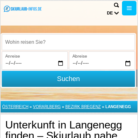
DE
Wohin reisen Sie?
Anreise
Abreise
Suchen
ÖSTERREICH
»
VORARLBERG
»
BEZIRK BREGENZ
»
LANGENEGG
Unterkunft in Langenegg
finden – Skiurlaub nahe