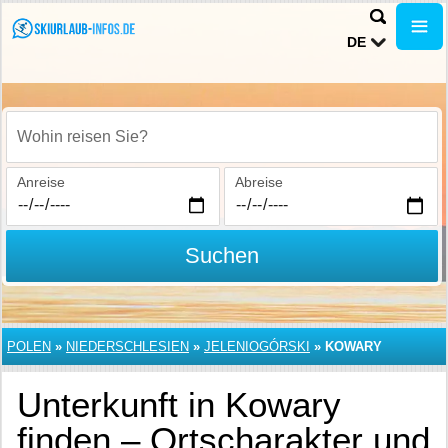
DE
Wohin reisen Sie?
Anreise
Abreise
Suchen
POLEN
»
NIEDERSCHLESIEN
»
JELENIOGÓRSKI
»
KOWARY
Unterkunft in Kowary
finden – Ortscharakter und