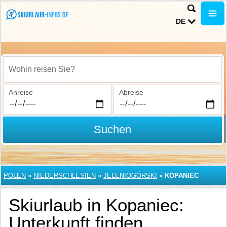
DE
Wohin reisen Sie?
Anreise
Abreise
Suchen
POLEN
»
NIEDERSCHLESIEN
»
JELENIOGÓRSKI
»
KOPANIEC
Skiurlaub in Kopaniec:
Unterkunft finden