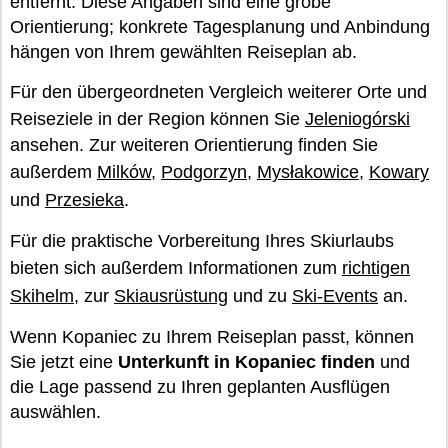
entfernt. Diese Angaben sind eine grobe
Orientierung; konkrete Tagesplanung und Anbindung
hängen von Ihrem gewählten Reiseplan ab.
Für den übergeordneten Vergleich weiterer Orte und
Reiseziele in der Region können Sie
Jeleniogórski
ansehen. Zur weiteren Orientierung finden Sie
außerdem
Milków
,
Podgorzyn
,
Mysłakowice
,
Kowary
und
Przesieka
.
Für die praktische Vorbereitung Ihres Skiurlaubs
bieten sich außerdem Informationen zum
richtigen
Skihelm
, zur
Skiausrüstung
und zu
Ski-Events
an.
Wenn Kopaniec zu Ihrem Reiseplan passt, können
Sie jetzt eine
Unterkunft in Kopaniec finden
und
die Lage passend zu Ihren geplanten Ausflügen
auswählen.