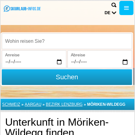
DE
Wohin reisen Sie?
Anreise
Abreise
Suchen
SCHWEIZ
»
AARGAU
»
BEZIRK LENZBURG
»
MÖRIKEN-WILDEGG
Unterkunft in Möriken-
Wildegg finden