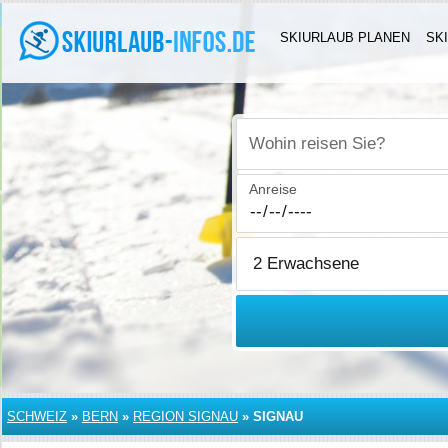
SKIURLAUB PLANEN
SK
Wohin reisen Sie?
Anreise
SCHWEIZ
»
BERN
»
REGION SIGNAU
»
SIGNAU