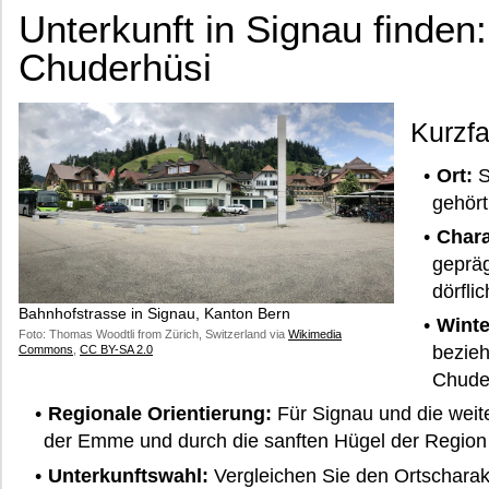
Unterkunft in Signau finden:
Chuderhüsi
Kurzf
Ort:
S
gehör
Chara
gepräg
dörfli
Bahnhofstrasse in Signau, Kanton Bern
Winte
Foto: Thomas Woodtli from Zürich, Switzerland via
Wikimedia
bezieh
Commons
,
CC BY-SA 2.0
Chude
Regionale Orientierung:
Für Signau und die wei
der Emme und durch die sanften Hügel der Region
Unterkunftswahl:
Vergleichen Sie den Ortscharak